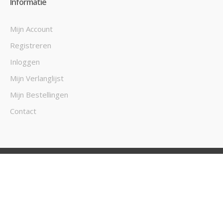
Informatie
Mijn Account
Registreren
Inloggen
Mijn Verlanglijst
Mijn Bestellingen
Contact
SPAARBIKES
Spaar Bikes | Juiste adres voor goedkope en kwaliteits
fietsen! © 2026