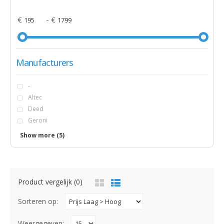
€
- €
Manufacturers
-
Altec
Deed
Geroni
Lombardo
Show more (5)
Marlin
MBM
Umit
Veloce
Product vergelijk (0)
Sorteren op:
Weergegeven: