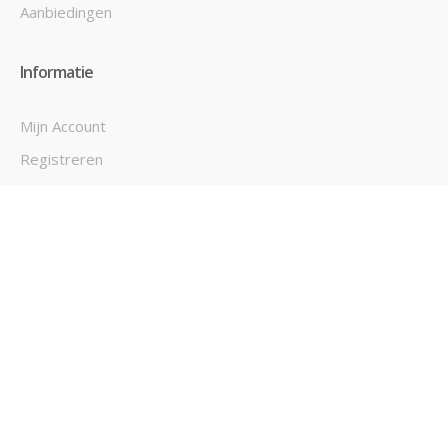
Aanbiedingen
Informatie
Mijn Account
Registreren
Inloggen
Mijn Verlanglijst
Mijn Bestellingen
Contact