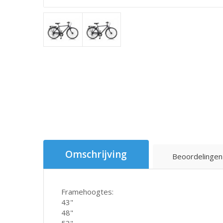
Omschrijving
Beoordelingen
Framehoogtes:
43"
48"
53"