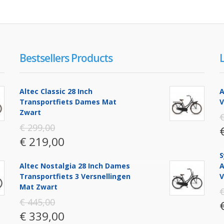
Bestsellers Products
Altec Classic 28 Inch
A
Transportfiets Dames Mat
V
Zwart
€
€ 299,00
€ 219,00
S
Altec Nostalgia 28 Inch Dames
A
Transportfiets 3 Versnellingen
V
Mat Zwart
€
€ 445,00
€ 339,00