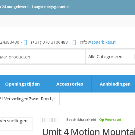
24 uur geleverd - Laagste prijsgarantie!
 24383430 -
(+31) 070 3106488
info@
spaarbikes.nl
Openingstijden
Accessories
Aanbiedingen
21 Versnellingen Zwart Rood
Beschikbaarheid:
Op Voorraad
Umit 4 Motion Mountain