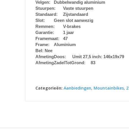
Velgen:
Dubbelwandig aluminium
Stuurpen:
Vaste stuurpen
Standaard:
Zijstandaard
Slot:
Geen slot aanwezig
Remmen:
V-brakes
Garantie:
1 jaar
Framemaat:
47
Frame:
Aluminium
Bel:
Nee
AfmetingDoos:
Umit 27,5 inch: 146x19x79
AfmetingZadelTotGrond:
83
Categorieën:
Aanbiedingen
,
Mountainbikes
,
2