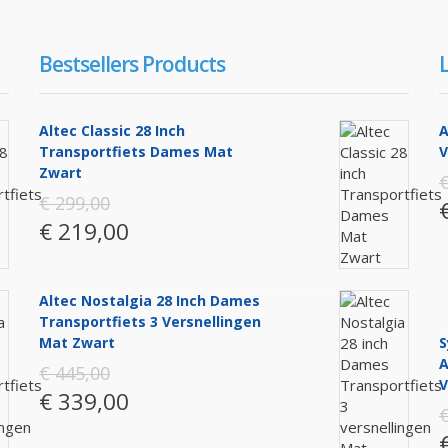
Bestsellers Products
Altec Classic 28 Inch
A
Transportfiets Dames Mat
V
Zwart
€
€ 299,00
€ 219,00
Altec Nostalgia 28 Inch Dames
Transportfiets 3 Versnellingen
Mat Zwart
S
A
€ 445,00
V
€ 339,00
€