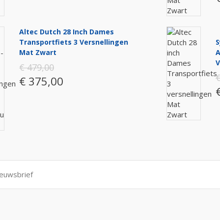
Altec Dutch 28 Inch Dames
Transportfiets 3 Versnellingen
S
Mat Zwart
A
V
€ 479,00
€
€ 375,00