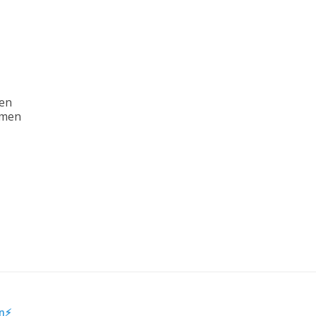
men
mmen
en⚡