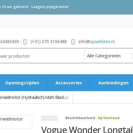
24 uur geleverd - Laagste prijsgarantie!
 24383430 -
(+31) 070 3106488
info@
spaarbikes.nl
Openingstijden
Accessories
Aanbiedingen
rwielmotor (Hydraulisch) Matt-Black
Beschikbaarheid:
Op Voorraad
Vogue Wonder Longtail