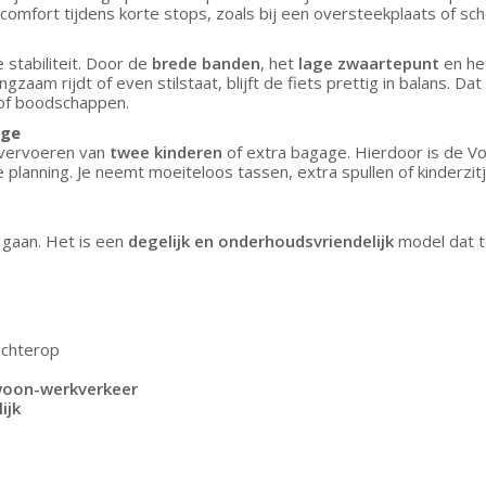
omfort tijdens korte stops, zoals bij een oversteekplaats of scho
stabiliteit. Door de
brede banden
, het
lage zwaartepunt
en he
aam rijdt of even stilstaat, blijft de fiets prettig in balans. Da
 of boodschappen.
age
 vervoeren van
twee kinderen
of extra bagage. Hierdoor is de 
 planning. Je neemt moeiteloos tassen, extra spullen of kinderzit
gaan. Het is een
degelijk en onderhoudsvriendelijk
model dat t
achterop
woon-werkverkeer
ijk