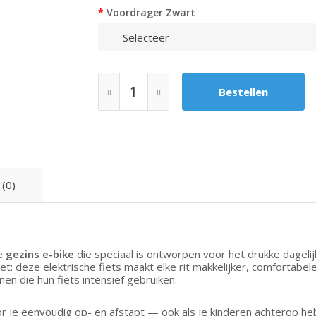
Voordrager Zwart
 (0)
he
gezins e-bike
die speciaal is ontworpen voor het drukke dagelij
 deze elektrische fiets maakt elke rit makkelijker, comfortabele
n die hun fiets intensief gebruiken.
r je eenvoudig op- en afstapt — ook als je kinderen achterop hebt