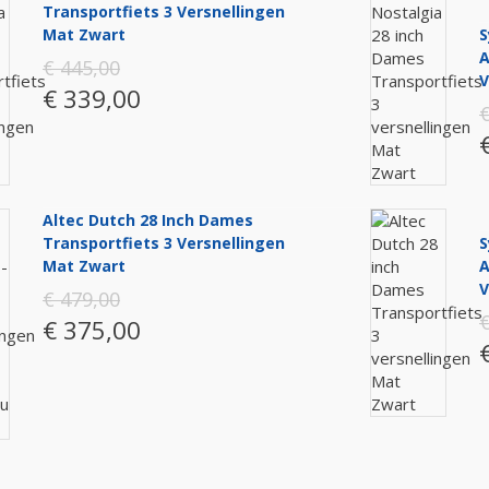
Transportfiets 3 Versnellingen
Mat Zwart
S
A
€ 445,00
V
€ 339,00
€
Altec Dutch 28 Inch Dames
Transportfiets 3 Versnellingen
S
Mat Zwart
A
V
€ 479,00
€
€ 375,00