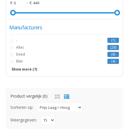
€
- €
Manufacturers
1
-
Altec
28
Deed
6
Elite
4
Geroni
2
Show more (7)
Lombardo
5
Magic
4
Marlin
10
Product vergelijk (0)
MBM
13
Volare
27
Sorteren op:
Wings
1
Weergegeven: