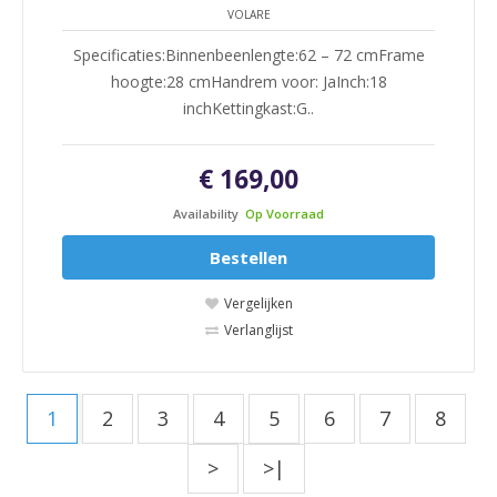
VOLARE
Specificaties:Binnenbeenlengte:62 – 72 cmFrame
hoogte:28 cmHandrem voor: JaInch:18
inchKettingkast:G..
€ 169,00
Availability
Op Voorraad
Bestellen
Vergelijken
Verlanglijst
1
2
3
4
5
6
7
8
>
>|