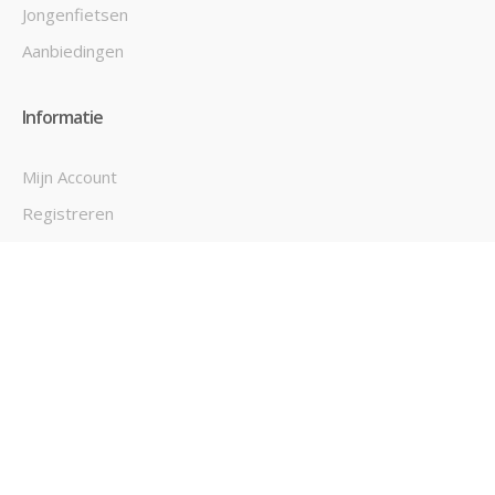
Jongenfietsen
Aanbiedingen
Informatie
Mijn Account
Registreren
Inloggen
Mijn Verlanglijst
Mijn Bestellingen
Contact