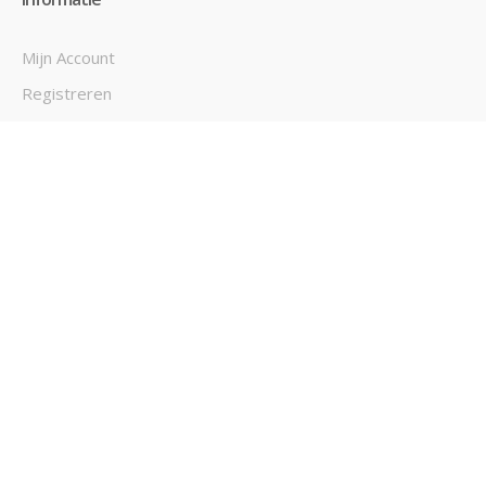
Mijn Account
Registreren
Inloggen
Mijn Verlanglijst
Mijn Bestellingen
Contact
SPAARBIKES
Spaar Bikes | Juiste adres voor goedkope en kwaliteits
fietsen! © 2026