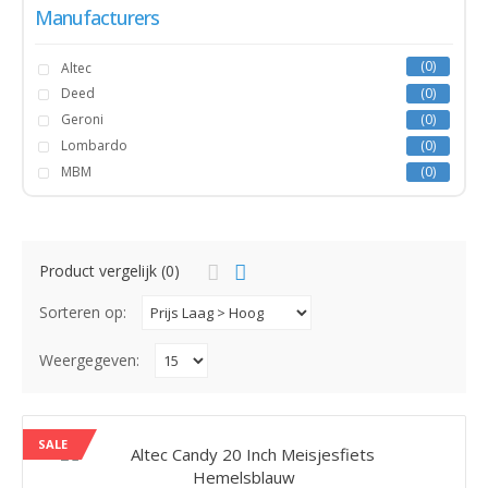
Manufacturers
0
Altec
Deed
0
Geroni
0
Lombardo
0
MBM
0
Product vergelijk (0)
Sorteren op:
Weergegeven:
SALE